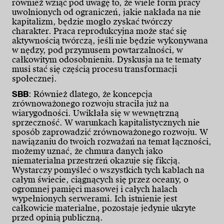
również wziąć pod uwagę to, że wiele form pracy
uwolnionych od ograniczeń, jakie nakłada na nie
kapitalizm, będzie mogło zyskać twórczy
charakter. Praca reprodukcyjna może stać się
aktywnością twórczą, jeśli nie będzie wykonywana
w nędzy, pod przymusem powtarzalności, w
całkowitym odosobnieniu. Dyskusja na te tematy
musi stać się częścią procesu transformacji
społecznej.
SBB
: Również dlatego, że koncepcja
zrównoważonego rozwoju straciła już na
wiarygodności. Uwikłała się w wewnętrzną
sprzeczność. W warunkach kapitalistycznych nie
sposób zaprowadzić zrównoważonego rozwoju. W
nawiązaniu do twoich rozważań na temat łączności,
możemy uznać, że chmura danych jako
niematerialna przestrzeń okazuje się fikcją.
Wystarczy pomyśleć o wszystkich tych kablach na
całym świecie, ciągnących się przez oceany, o
ogromnej pamięci masowej i całych halach
wypełnionych serwerami. Ich istnienie jest
całkowicie materialne, pozostaje jedynie ukryte
przed opinią publiczną.