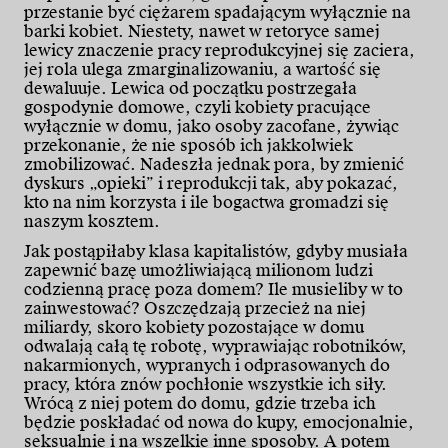
przestanie być ciężarem spadającym wyłącznie na
barki kobiet. Niestety, nawet w retoryce samej
lewicy znaczenie pracy reprodukcyjnej się zaciera,
jej rola ulega zmarginalizowaniu, a wartość się
dewaluuje. Lewica od początku postrzegała
gospodynie domowe, czyli kobiety pracujące
wyłącznie w domu, jako osoby zacofane, żywiąc
przekonanie, że nie sposób ich jakkolwiek
zmobilizować. Nadeszła jednak pora, by zmienić
dyskurs „opieki” i reprodukcji tak, aby pokazać,
kto na nim korzysta i ile bogactwa gromadzi się
naszym kosztem.
Jak postąpiłaby klasa kapitalistów, gdyby musiała
zapewnić bazę umożliwiającą milionom ludzi
codzienną pracę poza domem? Ile musieliby w to
zainwestować? Oszczędzają przecież na niej
miliardy, skoro kobiety pozostające w domu
odwalają całą tę robotę, wyprawiając robotników,
nakarmionych, wypranych i odprasowanych do
pracy, która znów pochłonie wszystkie ich siły.
Wrócą z niej potem do domu, gdzie trzeba ich
będzie poskładać od nowa do kupy, emocjonalnie,
seksualnie i na wszelkie inne sposoby. A potem