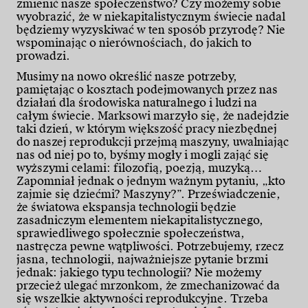
zmienić nasze społeczeństwo? Czy możemy sobie
wyobrazić, że w niekapitalistycznym świecie nadal
będziemy wyzyskiwać w ten sposób przyrodę? Nie
wspominając o nierównościach, do jakich to
prowadzi.
Musimy na nowo określić nasze potrzeby,
pamiętając o kosztach podejmowanych przez nas
działań dla środowiska naturalnego i ludzi na
całym świecie. Marksowi marzyło się, że nadejdzie
taki dzień, w którym większość pracy niezbędnej
do naszej reprodukcji przejmą maszyny, uwalniając
nas od niej po to, byśmy mogły i mogli zająć się
wyższymi celami: filozofią, poezją, muzyką…
Zapomniał jednak o jednym ważnym pytaniu, „kto
zajmie się dziećmi? Maszyny?”. Przeświadczenie,
że światowa ekspansja technologii będzie
zasadniczym elementem niekapitalistycznego,
sprawiedliwego społecznie społeczeństwa,
nastręcza pewne wątpliwości. Potrzebujemy, rzecz
jasna, technologii, najważniejsze pytanie brzmi
jednak: jakiego typu technologii? Nie możemy
przecież ulegać mrzonkom, że zmechanizować da
się wszelkie aktywności reprodukcyjne. Trzeba