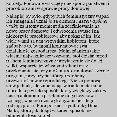
kobiety. Ponownie wszczęły one spór z państwem i
pracobiorcami w sprawie pracy domowej.
Najlepiej by było, gdyby ruch feministyczny wsparł
ich zmagania i uznał je za element
naszej wspólnej
walki
; za istotny moment dla zdefiniowania na
nowo pracy domowej i odwrócenia sytuacji na
niekorzyść pracobiorców, aby pokazać im, jak
wiele winni są tym wszystkim kobietom, które
zadbały o to, by mogli kontynuować swą
działalność gospodarczą. Moim zdaniem takie
właśnie najważniejsze wyzwanie stoi dzisiaj przed
ruchem feministycznym: przyłączenie się do tej
walki, wsparcie jej własnymi siłami oraz
przekonanie się, czy możemy sformułować szeroki
program, przy użyciu którego zdołamy
przewartościować reprodukcję. Nie za pomocą
słów jednak, ale zmieniając warunki materialne
reprodukcji w taki sposób, który zwiększy zakres
naszej autonomii i przełamie dotychczasową
izolację, w jakiej dziś wykonywana jest tego
rodzaju praca. Pora porzucić symbolikę Dnia
Matki, która jak dotąd w żaden sposób nie
odmieniła losu kobiet.