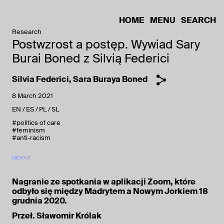
HOME
MENU
SEARCH
Research
Postwzrost a postęp. Wywiad Sary
Burai Boned z Silvią Federici
Silvia Federici
,
Sara Buraya Boned
8 March 2021
EN
ES
PL
SL
#politics of care
#feminism
#anti-racism
labour
Nagranie ze spotkania w aplikacji Zoom, które
odbyło się między Madrytem a Nowym Jorkiem 18
grudnia 2020.
Przeł. Sławomir Królak