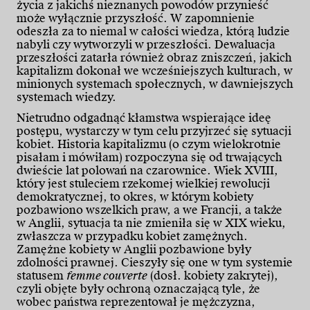
życia z jakichś nieznanych powodów przynieść
może wyłącznie przyszłość. W zapomnienie
odeszła za to niemal w całości wiedza, którą ludzie
nabyli czy wytworzyli w przeszłości. Dewaluacja
przeszłości zatarła również obraz zniszczeń, jakich
kapitalizm dokonał we wcześniejszych kulturach, w
minionych systemach społecznych, w dawniejszych
systemach wiedzy.
Nietrudno odgadnąć kłamstwa wspierające ideę
postępu, wystarczy w tym celu przyjrzeć się sytuacji
kobiet. Historia kapitalizmu (o czym wielokrotnie
pisałam i mówiłam) rozpoczyna się od trwających
dwieście lat polowań na czarownice. Wiek XVIII,
który jest stuleciem rzekomej wielkiej rewolucji
demokratycznej, to okres, w którym kobiety
pozbawiono wszelkich praw, a we Francji, a także
w Anglii, sytuacja ta nie zmieniła się w XIX wieku,
zwłaszcza w przypadku kobiet zamężnych.
Zamężne kobiety w Anglii pozbawione były
zdolności prawnej. Cieszyły się one w tym systemie
statusem
femme couverte
(dosł. kobiety zakrytej),
czyli objęte były ochroną oznaczającą tyle, że
wobec państwa reprezentował je mężczyzna,