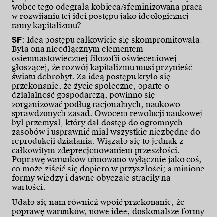
wobec tego odegrała kobieca/sfeminizowana praca
w rozwijaniu tej idei postępu jako ideologicznej
ramy kapitalizmu?
SF
: Idea postępu całkowicie się skompromitowała.
Była ona nieodłącznym elementem
osiemnastowiecznej filozofii oświeceniowej
głoszącej, że rozwój kapitalizmu musi przynieść
światu dobrobyt. Za ideą postępu kryło się
przekonanie, że życie społeczne, oparte o
działalność gospodarczą, powinno się
zorganizować podług racjonalnych, naukowo
sprawdzonych zasad. Owocem rewolucji naukowej
był przemysł, który dał dostęp do ogromnych
zasobów i usprawnić miał wszystkie niezbędne do
reprodukcji działania. Wiązało się to jednak z
całkowitym zdeprecjonowaniem przeszłości.
Poprawę warunków ujmowano wyłącznie jako coś,
co może ziścić się dopiero w przyszłości; a minione
formy wiedzy i dawne obyczaje straciły na
wartości.
Udało się nam również wpoić przekonanie, że
poprawę warunków, nowe idee, doskonalsze formy