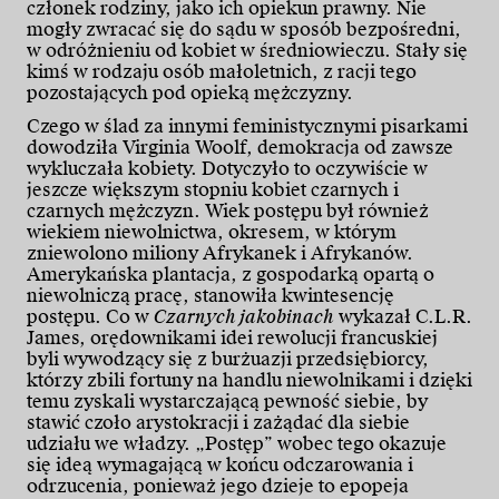
członek rodziny, jako ich opiekun prawny. Nie
mogły zwracać się do sądu w sposób bezpośredni,
w odróżnieniu od kobiet w średniowieczu. Stały się
kimś w rodzaju osób małoletnich, z racji tego
pozostających pod opieką mężczyzny.
Czego w ślad za innymi feministycznymi pisarkami
dowodziła Virginia Woolf, demokracja od zawsze
wykluczała kobiety. Dotyczyło to oczywiście w
jeszcze większym stopniu kobiet czarnych i
czarnych mężczyzn. Wiek postępu był również
wiekiem niewolnictwa, okresem, w którym
zniewolono miliony Afrykanek i Afrykanów.
Amerykańska plantacja, z gospodarką opartą o
niewolniczą pracę, stanowiła kwintesencję
postępu. Co w
Czarnych jakobinach
wykazał C.L.R.
James, orędownikami idei rewolucji francuskiej
byli wywodzący się z burżuazji przedsiębiorcy,
którzy zbili fortuny na handlu niewolnikami i dzięki
temu zyskali wystarczającą pewność siebie, by
stawić czoło arystokracji i zażądać dla siebie
udziału we władzy. „Postęp” wobec tego okazuje
się ideą wymagającą w końcu odczarowania i
odrzucenia, ponieważ jego dzieje to epopeja