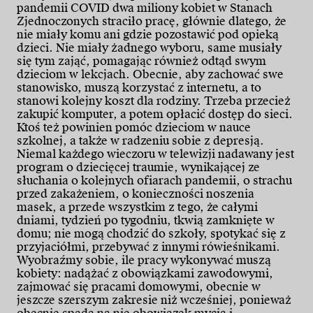
pandemii COVID dwa miliony kobiet w Stanach
Zjednoczonych straciło pracę, głównie dlatego, że
nie miały komu ani gdzie pozostawić pod opieką
dzieci. Nie miały żadnego wyboru, same musiały
się tym zająć, pomagając również odtąd swym
dzieciom w lekcjach. Obecnie, aby zachować swe
stanowisko, muszą korzystać z internetu, a to
stanowi kolejny koszt dla rodziny. Trzeba przecież
zakupić komputer, a potem opłacić dostęp do sieci.
Ktoś też powinien pomóc dzieciom w nauce
szkolnej, a także w radzeniu sobie z depresją.
Niemal każdego wieczoru w telewizji nadawany jest
program o dziecięcej traumie, wynikającej ze
słuchania o kolejnych ofiarach pandemii, o strachu
przed zakażeniem, o konieczności noszenia
masek, a przede wszystkim z tego, że całymi
dniami, tydzień po tygodniu, tkwią zamknięte w
domu; nie mogą chodzić do szkoły, spotykać się z
przyjaciółmi, przebywać z innymi rówieśnikami.
Wyobraźmy sobie, ile pracy wykonywać muszą
kobiety: nadążać z obowiązkami zawodowymi,
zajmować się pracami domowymi, obecnie w
jeszcze szerszym zakresie niż wcześniej, ponieważ