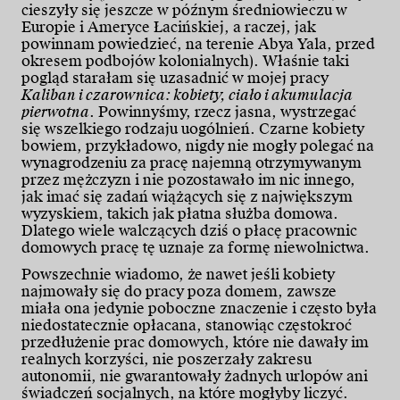
cieszyły się jeszcze w późnym średniowieczu w
Europie i Ameryce Łacińskiej, a raczej, jak
powinnam powiedzieć, na terenie Abya Yala, przed
okresem podbojów kolonialnych). Właśnie taki
pogląd starałam się uzasadnić w mojej pracy
Kaliban i czarownica: kobiety, ciało i akumulacja
pierwotna
. Powinnyśmy, rzecz jasna, wystrzegać
się wszelkiego rodzaju uogólnień. Czarne kobiety
bowiem, przykładowo, nigdy nie mogły polegać na
wynagrodzeniu za pracę najemną otrzymywanym
przez mężczyzn i nie pozostawało im nic innego,
jak imać się zadań wiążących się z największym
wyzyskiem, takich jak płatna służba domowa.
Dlatego wiele walczących dziś o płacę pracownic
domowych pracę tę uznaje za formę niewolnictwa.
Powszechnie wiadomo, że nawet jeśli kobiety
najmowały się do pracy poza domem, zawsze
miała ona jedynie poboczne znaczenie i często była
niedostatecznie opłacana, stanowiąc częstokroć
przedłużenie prac domowych, które nie dawały im
realnych korzyści, nie poszerzały zakresu
autonomii, nie gwarantowały żadnych urlopów ani
świadczeń socjalnych, na które mogłyby liczyć.