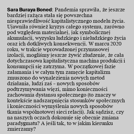
Sara Buraya Boned
: Pandemia sprawiła, że jeszcze
bardziej rażąca stała się powszechna
niesprawiedliwość kapitalistycznego modelu życia.
Ujawniła również kryzys całego systemu, zarówno
pod względem materialnej, jak symbolicznej
akumulacji, wyzysku ludzkiego i nieludzkiego życia
oraz ich dotkliwych konsekwencji. W marcu 2020
roku, w trakcie wprowadzonej przymusowej
izolacji, mogliśmy jeszcze żywić złudzenie, że cała
dotychczasowa kapitalistyczna machina produkcji i
konsumpcji się zatrzyma. W początkowej fazie
załamania i w całym tym zamęcie kapitalizm
zmuszono do wynalezienia nowych metod
działania, ludzi zaś – nowych sposobów
podtrzymywania więzi, mimo konieczności
zachowania dystansu społecznego (to znaczy w
kontekście nadszarpnięcia stosunków społecznych
i konieczności wymyślenia nowych sposobów
tkania wspólnotowej sieci relacji). Jak sądzisz, czy
na naszych oczach dokonuje się obecnie zmiana
paradygmatu? A jeśli tak, to w jakim kierunku
zmierzamy?