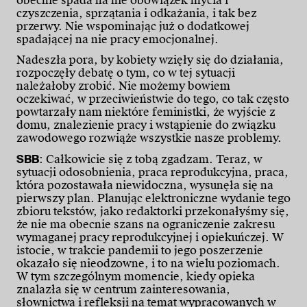
obecnie spada na nie obowiązek mycia i
czyszczenia, sprzątania i odkażania, i tak bez
przerwy. Nie wspominając już o dodatkowej
spadającej na nie pracy emocjonalnej.
Nadeszła pora, by kobiety wzięły się do działania,
rozpoczęły debatę o tym, co w tej sytuacji
należałoby zrobić. Nie możemy bowiem
oczekiwać, w przeciwieństwie do tego, co tak często
powtarzały nam niektóre feministki, że wyjście z
domu, znalezienie pracy i wstąpienie do związku
zawodowego rozwiąże wszystkie nasze problemy.
SBB
: Całkowicie się z tobą zgadzam. Teraz, w
sytuacji odosobnienia, praca reprodukcyjna, praca,
która pozostawała niewidoczna, wysunęła się na
pierwszy plan. Planując elektroniczne wydanie tego
zbioru tekstów, jako redaktorki przekonałyśmy się,
że nie ma obecnie szans na ograniczenie zakresu
wymaganej pracy reprodukcyjnej i opiekuńczej. W
istocie, w trakcie pandemii to jego poszerzenie
okazało się nieodzowne, i to na wielu poziomach.
W tym szczególnym momencie, kiedy opieka
znalazła się w centrum zainteresowania,
słownictwa i refleksji na temat wypracowanych w