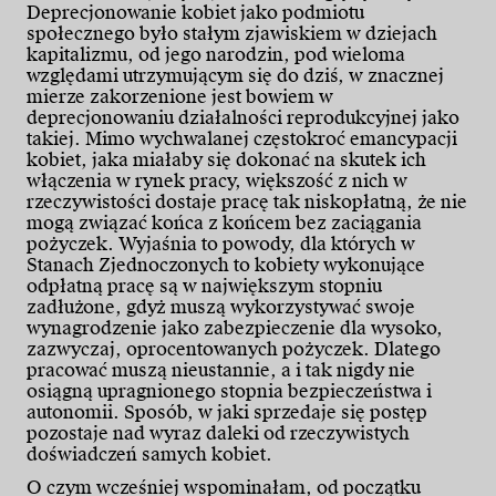
Deprecjonowanie kobiet jako podmiotu
społecznego było stałym zjawiskiem w dziejach
kapitalizmu, od jego narodzin, pod wieloma
względami utrzymującym się do dziś, w znacznej
mierze zakorzenione jest bowiem w
deprecjonowaniu działalności reprodukcyjnej jako
takiej. Mimo wychwalanej częstokroć emancypacji
kobiet, jaka miałaby się dokonać na skutek ich
włączenia w rynek pracy, większość z nich w
rzeczywistości dostaje pracę tak niskopłatną, że nie
mogą związać końca z końcem bez zaciągania
pożyczek. Wyjaśnia to powody, dla których w
Stanach Zjednoczonych to kobiety wykonujące
odpłatną pracę są w największym stopniu
zadłużone, gdyż muszą wykorzystywać swoje
wynagrodzenie jako zabezpieczenie dla wysoko,
zazwyczaj, oprocentowanych pożyczek. Dlatego
pracować muszą nieustannie, a i tak nigdy nie
osiągną upragnionego stopnia bezpieczeństwa i
autonomii. Sposób, w jaki sprzedaje się postęp
pozostaje nad wyraz daleki od rzeczywistych
doświadczeń samych kobiet.
O czym wcześniej wspominałam, od początku