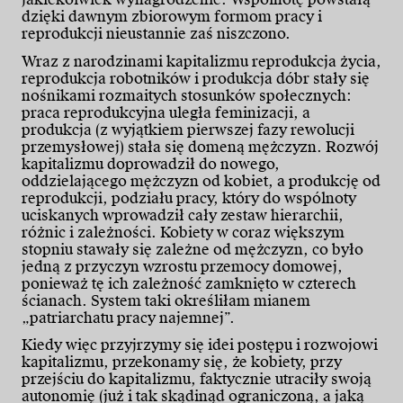
dzięki dawnym zbiorowym formom pracy i
reprodukcji nieustannie zaś niszczono.
Wraz z narodzinami kapitalizmu reprodukcja życia,
reprodukcja robotników i produkcja dóbr stały się
nośnikami rozmaitych stosunków społecznych:
praca reprodukcyjna uległa feminizacji, a
produkcja (z wyjątkiem pierwszej fazy rewolucji
przemysłowej) stała się domeną mężczyzn. Rozwój
kapitalizmu doprowadził do nowego,
oddzielającego mężczyzn od kobiet, a produkcję od
reprodukcji, podziału pracy, który do wspólnoty
uciskanych wprowadził cały zestaw hierarchii,
różnic i zależności. Kobiety w coraz większym
stopniu stawały się zależne od mężczyzn, co było
jedną z przyczyn wzrostu przemocy domowej,
ponieważ tę ich zależność zamknięto w czterech
ścianach. System taki określiłam mianem
„patriarchatu pracy najemnej”.
Kiedy więc przyjrzymy się idei postępu i rozwojowi
kapitalizmu, przekonamy się, że kobiety, przy
przejściu do kapitalizmu, faktycznie utraciły swoją
autonomię (już i tak skądinąd ograniczoną, a jaką