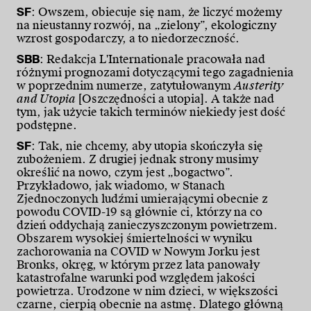
SF
: Owszem, obiecuje się nam, że liczyć możemy
na nieustanny rozwój, na „zielony”, ekologiczny
wzrost gospodarczy, a to niedorzeczność.
SBB
: Redakcja L'Internationale pracowała nad
różnymi prognozami dotyczącymi tego zagadnienia
w poprzednim numerze, zatytułowanym
Austerity
and Utopia
[Oszczędności a utopia]. A także nad
tym, jak użycie takich terminów niekiedy jest dość
podstępne.
SF
: Tak, nie chcemy, aby utopia skończyła się
zubożeniem. Z drugiej jednak strony musimy
określić na nowo, czym jest „bogactwo”.
Przykładowo, jak wiadomo, w Stanach
Zjednoczonych ludźmi umierającymi obecnie z
powodu COVID-19 są głównie ci, którzy na co
dzień oddychają zanieczyszczonym powietrzem.
Obszarem wysokiej śmiertelności w wyniku
zachorowania na COVID w Nowym Jorku jest
Bronks, okręg, w którym przez lata panowały
katastrofalne warunki pod względem jakości
powietrza. Urodzone w nim dzieci, w większości
czarne, cierpią obecnie na astmę. Dlatego główną