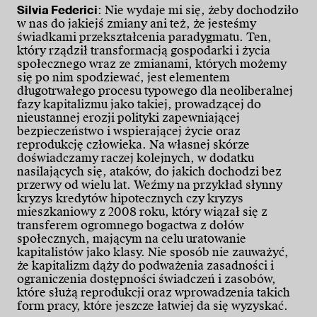
Silvia Federici
: Nie wydaje mi się, żeby dochodziło
w nas do jakiejś zmiany ani też, że jesteśmy
świadkami przekształcenia paradygmatu. Ten,
który rządził transformacją gospodarki i życia
społecznego wraz ze zmianami, których możemy
się po nim spodziewać, jest elementem
długotrwałego procesu typowego dla neoliberalnej
fazy kapitalizmu jako takiej, prowadzącej do
nieustannej erozji polityki zapewniającej
bezpieczeństwo i wspierającej życie oraz
reprodukcję człowieka. Na własnej skórze
doświadczamy raczej kolejnych, w dodatku
nasilających się, ataków, do jakich dochodzi bez
przerwy od wielu lat. Weźmy na przykład słynny
kryzys kredytów hipotecznych czy kryzys
mieszkaniowy z 2008 roku, który wiązał się z
transferem ogromnego bogactwa z dołów
społecznych, mającym na celu uratowanie
kapitalistów jako klasy. Nie sposób nie zauważyć,
że kapitalizm dąży do podważenia zasadności i
ograniczenia dostępności świadczeń i zasobów,
które służą reprodukcji oraz wprowadzenia takich
form pracy, które jeszcze łatwiej da się wyzyskać.