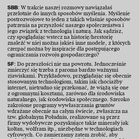
SBB
: W trakcie naszej rozmowy nawiązałaś
przelotnie do innych sposobów myślenia. Myślenie
postrozwojowe to jeden z takich właśnie sposobów
patrzenia na przyszłość naszego społeczeństwa i
jego związek z technologią i naturą. Jak sądzisz,
czy spoglądając wstecz na historię/herstorię
znaleźć w niej można jakieś inne modele, z których
czerpać można by inspiracje dla postępującego
ograniczania rozwoju gospodarczego?
SF
: Do przeszłości nie ma powrotu. Jednocześnie
zmierzyć się trzeba z paroma bardzo ważnymi
zjawiskami. Przykładowo, przyglądając się obecnie
stosowanym technologiom, takim jak chociażby
internet, nietrudno się przekonać, że wiążą się one
z ogromnymi kosztami, zarówno dla środowiska
naturalnego, jak środowiska społecznego. Szeroko
zakrojone programy wywłaszczania gruntów
wdrażane obecnie na całym świecie, zwłaszcza na
tzw. globalnym Południu, realizowane są przez
firmy wydobywcze pozyskujące takie minerały jak
koltan, wolfram itp., niezbędne w technologiach
cyfrowych. Co zamierzamy zatem zrobić, aby