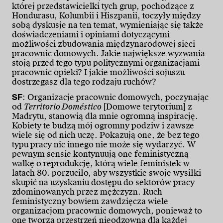
której przedstawicielki tych grup, pochodzące z
Hondurasu, Kolumbii i Hiszpanii, toczyły między
sobą dyskusje na ten temat, wymieniając się także
doświadczeniami i opiniami dotyczącymi
możliwości zbudowania międzynarodowej sieci
pracownic domowych. Jakie największe wyzwania
stoją przed tego typu politycznymi organizacjami
pracownic opieki? I jakie możliwości sojuszu
dostrzegasz dla tego rodzaju ruchów?
SF
: Organizacje pracownic domowych, poczynając
od
Territorio Doméstico
[Domowe terytorium] z
Madrytu, stanowią dla mnie ogromną inspirację.
Kobiety te budzą mój ogromny podziw i zawsze
wiele się od nich uczę. Pokazują one, że bez tego
typu pracy nic innego nie może się wydarzyć. W
pewnym sensie kontynuują one feministyczną
walkę o reprodukcję, którą wiele feministek w
latach 80. porzuciło, aby wszystkie swoje wysiłki
skupić na uzyskaniu dostępu do sektorów pracy
zdominowanych przez mężczyzn. Ruch
feministyczny bowiem zawdzięcza wiele
organizacjom pracownic domowych, ponieważ to
one tworzą przestrzeń nieodzowną dla każdej