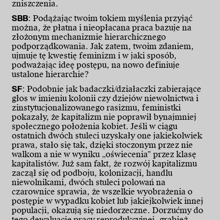
zniszczenia.
SBB
: Podążając twoim tokiem myślenia przyjąć
można, że płatna i nieopłacana praca bazuje na
złożonym mechanizmie hierarchicznego
podporządkowania. Jak zatem, twoim zdaniem,
ujmuje tę kwestię feminizm i w jaki sposób,
podważając ideę postępu, na nowo definiuje
ustalone hierarchie?
SF
: Podobnie jak badaczki/działaczki zabierające
głos w imieniu kolonii czy dziejów niewolnictwa i
zinstytucjonalizowanego rasizmu, feministki
pokazały, że kapitalizm nie poprawił bynajmniej
społecznego położenia kobiet. Jeśli w ciągu
ostatnich dwóch stuleci uzyskały one jakiekolwiek
prawa, stało się tak, dzięki stoczonym przez nie
walkom a nie w wyniku „oświecenia” przez klasę
kapitalistów. Już sam fakt, że rozwój kapitalizmu
zaczął się od podboju, kolonizacji, handlu
niewolnikami, dwóch stuleci polowań na
czarownice sprawia, że wszelkie wyobrażenia o
postępie w wypadku kobiet lub jakiejkolwiek innej
populacji, okazują się niedorzeczne. Dorzućmy do
tego dewaluację pracy reprodukcyjnej, grabież