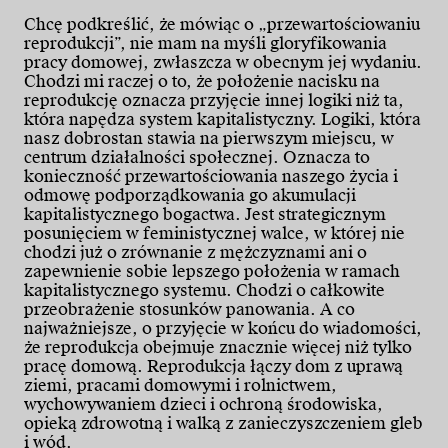
Chcę podkreślić, że mówiąc o „przewartościowaniu
reprodukcji”, nie mam na myśli gloryfikowania
pracy domowej, zwłaszcza w obecnym jej wydaniu.
Chodzi mi raczej o to, że położenie nacisku na
reprodukcję oznacza przyjęcie innej logiki niż ta,
która napędza system kapitalistyczny. Logiki, która
nasz dobrostan stawia na pierwszym miejscu, w
centrum działalności społecznej. Oznacza to
konieczność przewartościowania naszego życia i
odmowę podporządkowania go akumulacji
kapitalistycznego bogactwa. Jest strategicznym
posunięciem w feministycznej walce, w której nie
chodzi już o zrównanie z mężczyznami ani o
zapewnienie sobie lepszego położenia w ramach
kapitalistycznego systemu. Chodzi o całkowite
przeobrażenie stosunków panowania. A co
najważniejsze, o przyjęcie w końcu do wiadomości,
że reprodukcja obejmuje znacznie więcej niż tylko
pracę domową. Reprodukcja łączy dom z uprawą
ziemi, pracami domowymi i rolnictwem,
wychowywaniem dzieci i ochroną środowiska,
opieką zdrowotną i walką z zanieczyszczeniem gleb
i wód.