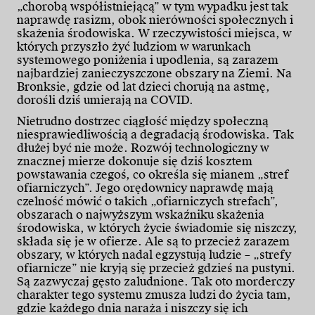
„chorobą współistniejącą” w tym wypadku jest tak
naprawdę rasizm, obok nierówności społecznych i
skażenia środowiska. W rzeczywistości miejsca, w
których przyszło żyć ludziom w warunkach
systemowego poniżenia i upodlenia, są zarazem
najbardziej zanieczyszczone obszary na Ziemi. Na
Bronksie, gdzie od lat dzieci chorują na astmę,
dorośli dziś umierają na COVID.
Nietrudno dostrzec ciągłość między społeczną
niesprawiedliwością a degradacją środowiska. Tak
dłużej być nie może. Rozwój technologiczny w
znacznej mierze dokonuje się dziś kosztem
powstawania czegoś, co określa się mianem „stref
ofiarniczych”. Jego orędownicy naprawdę mają
czelność mówić o takich „ofiarniczych strefach”,
obszarach o najwyższym wskaźniku skażenia
środowiska, w których życie świadomie się niszczy,
składa się je w ofierze. Ale są to przecież zarazem
obszary, w których nadal egzystują ludzie – „strefy
ofiarnicze” nie kryją się przecież gdzieś na pustyni.
Są zazwyczaj gęsto zaludnione. Tak oto morderczy
charakter tego systemu zmusza ludzi do życia tam,
gdzie każdego dnia naraża i niszczy się ich