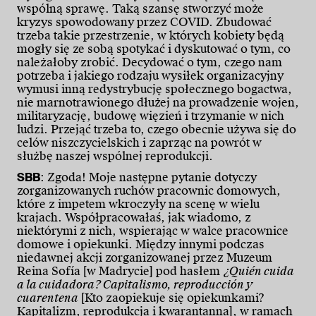
wspólną sprawę. Taką szansę stworzyć może
kryzys spowodowany przez COVID. Zbudować
trzeba takie przestrzenie, w których kobiety będą
mogły się ze sobą spotykać i dyskutować o tym, co
należałoby zrobić. Decydować o tym, czego nam
potrzeba i jakiego rodzaju wysiłek organizacyjny
wymusi inną redystrybucję społecznego bogactwa,
nie marnotrawionego dłużej na prowadzenie wojen,
militaryzację, budowę więzień i trzymanie w nich
ludzi. Przejąć trzeba to, czego obecnie używa się do
celów niszczycielskich i zaprząc na powrót w
służbę naszej wspólnej reprodukcji.
SBB
: Zgoda! Moje następne pytanie dotyczy
zorganizowanych ruchów pracownic domowych,
które z impetem wkroczyły na scenę w wielu
krajach. Współpracowałaś, jak wiadomo, z
niektórymi z nich, wspierając w walce pracownice
domowe i opiekunki. Między innymi podczas
niedawnej akcji zorganizowanej przez Muzeum
Reina Sofía [w Madrycie] pod hasłem
¿Quién cuida
a la cuidadora? Capitalismo, reproducción y
cuarentena
[Kto zaopiekuje się opiekunkami?
Kapitalizm, reprodukcja i kwarantanna], w ramach