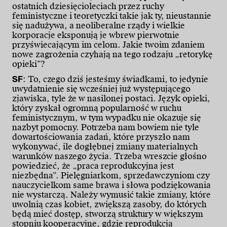
ostatnich dziesięcioleciach przez ruchy
feministyczne i teoretyczki takie jak ty, nieustannie
się nadużywa, a neoliberalne rządy i wielkie
korporacje eksponują je wbrew pierwotnie
przyświecającym im celom. Jakie twoim zdaniem
nowe zagrożenia czyhają na tego rodzaju „retorykę
opieki”?
SF
: To, czego dziś jesteśmy świadkami, to jedynie
uwydatnienie się wcześniej już występującego
zjawiska, tyle że w nasilonej postaci. Język opieki,
który zyskał ogromną popularność w ruchu
feministycznym, w tym wypadku nie okazuje się
nazbyt pomocny. Potrzeba nam bowiem nie tyle
dowartościowania zadań, które przyszło nam
wykonywać, ile dogłębnej zmiany materialnych
warunków naszego życia. Trzeba wreszcie głośno
powiedzieć, że „praca reprodukcyjna jest
niezbędna”. Pielęgniarkom, sprzedawczyniom czy
nauczycielkom same brawa i słowa podziękowania
nie wystarczą. Należy wymusić takie zmiany, które
uwolnią czas kobiet, zwiększą zasoby, do których
będą mieć dostęp, stworzą struktury w większym
stopniu kooperacyjne, gdzie reprodukcja