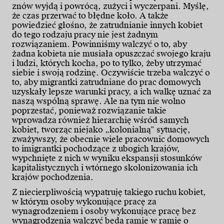
znów wyjdą i powrócą, zużyci i wyczerpani. Myślę,
że czas przerwać to błędne koło. A także
powiedzieć głośno, że zatrudnianie innych kobiet
do tego rodzaju pracy nie jest żadnym
rozwiązaniem. Powinniśmy walczyć o to, aby
żadna kobieta nie musiała opuszczać swojego kraju
i ludzi, których kocha, po to tylko, żeby utrzymać
siebie i swoją rodzinę. Oczywiście trzeba walczyć o
to, aby migrantki zatrudniane do prac domowych
uzyskały lepsze warunki pracy, a ich walkę uznać za
naszą wspólną sprawę. Ale na tym nie wolno
poprzestać, ponieważ rozwiązanie takie
wprowadza również hierarchię wśród samych
kobiet, tworząc niejako „kolonialną” sytuację,
zważywszy, że obecnie wiele pracownic domowych
to imigrantki pochodzące z ubogich krajów,
wypchnięte z nich w wyniku ekspansji stosunków
kapitalistycznych i wtórnego skolonizowania ich
krajów pochodzenia.
Z niecierpliwością wypatruję takiego ruchu kobiet,
w którym osoby wykonujące pracę za
wynagrodzeniem i osoby wykonujące pracę bez
wynagrodzenia walczyć będą ramię w ramię o