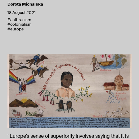
Dorota Michalska
18 August 2021
#anti-racism
#colonialism
#europe
“Europe’s sense of superiority involves saying that it is