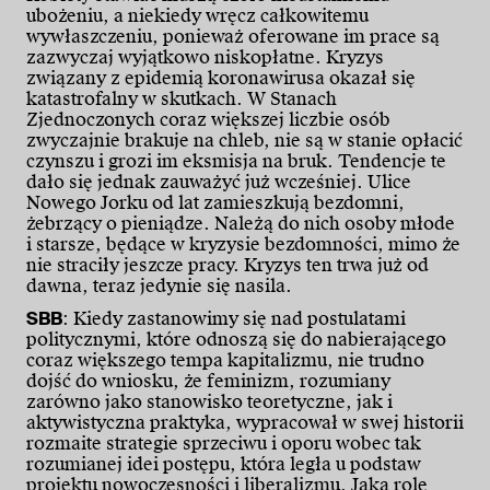
ubożeniu, a niekiedy wręcz całkowitemu
wywłaszczeniu, ponieważ oferowane im prace są
zazwyczaj wyjątkowo niskopłatne. Kryzys
związany z epidemią koronawirusa okazał się
katastrofalny w skutkach. W Stanach
Zjednoczonych coraz większej liczbie osób
zwyczajnie brakuje na chleb, nie są w stanie opłacić
czynszu i grozi im eksmisja na bruk. Tendencje te
dało się jednak zauważyć już wcześniej. Ulice
Nowego Jorku od lat zamieszkują bezdomni,
żebrzący o pieniądze. Należą do nich osoby młode
i starsze, będące w kryzysie bezdomności, mimo że
nie straciły jeszcze pracy. Kryzys ten trwa już od
dawna, teraz jedynie się nasila.
SBB
: Kiedy zastanowimy się nad postulatami
politycznymi, które odnoszą się do nabierającego
coraz większego tempa kapitalizmu, nie trudno
dojść do wniosku, że feminizm, rozumiany
zarówno jako stanowisko teoretyczne, jak i
aktywistyczna praktyka, wypracował w swej historii
rozmaite strategie sprzeciwu i oporu wobec tak
rozumianej idei postępu, która legła u podstaw
projektu nowoczesności i liberalizmu. Jaką rolę