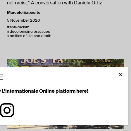
not racist.” A conversation with Daniela Ortiz
Marcelo Expósito
5 November 2020
#anti-racism
#decolonising practices
#politics of life and death
E
w L’Internationale Online platform here!
tionale on Facebook
 L'Internationale on LinkedIn
Follow L'Internationale on Instagram