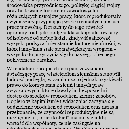
środowiska przyrodniczego, politykę ciągłej wojny
oraz budowanie hierarchii zawodowych i
różnicujących ustrojów pracy, które reprodukowały
i wymuszały przyjmującą wiele rozmaitych postaci
pracę niewolną. Dorzućmy do tego również
ogromny trud, jaki podjęła klasa kapitalistów, aby
odizolować od siebie ludzi, zindywidualizować
wyzysk, podsycać nieustannie kulturę nieufności, w
której inny/inna staje się największym wrogiem –
wszystko to przyczynia się do naszego obecnego
politycznego paraliżu.
W feudalnej Europie chłopi pańszczyźniani
świadczący pracę właścicielom ziemskim stanowili
ludność podległą, w zamian za to jednak uzyskiwali
prawo do korzystania z ziemi i innych praw
zwyczajowych, które dawały im bezpośredni
dostęp do środków reprodukcji, ziemi i zasobów.
Dopiero w kapitalizmie uwidaczniać zaczyna się
oddzielenie produkcji od reprodukcji oraz narasta
przekonanie, że czynności reprodukcyjne nie są
niezbędne, a „praca kobiet” ma na tyle nikłą
wartość dla wspólnoty, że nie zasługuje na
jakiekolwiek wynagrodzenie. Wspólnotę powstałą