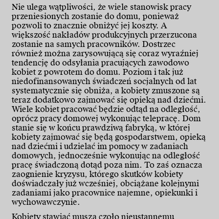
Nie ulega wątpliwości, że wiele stanowisk pracy
przeniesionych zostanie do domu, ponieważ
pozwoli to znacznie obniżyć jej koszty. A
większość nakładów produkcyjnych przerzucona
zostanie na samych pracowników. Dostrzec
również można zarysowującą się coraz wyraźniej
tendencję do odsyłania pracujących zawodowo
kobiet z powrotem do domu. Poziom i tak już
niedofinansowanych świadczeń socjalnych od lat
systematycznie się obniża, a kobiety zmuszone są
teraz dodatkowo zajmować się opieką nad dziećmi.
Wiele kobiet pracować będzie odtąd na odległość,
oprócz pracy domowej wykonując telepracę. Dom
stanie się w końcu prawdziwą fabryką, w której
kobiety zajmować się będą gospodarstwem, opieką
nad dziećmi i udzielać im pomocy w zadaniach
domowych, jednocześnie wykonując na odległość
pracę świadczoną dotąd poza nim. To zaś oznacza
zaognienie kryzysu, którego skutków kobiety
doświadczały już wcześniej, obciążane kolejnymi
zadaniami jako pracownice najemne, opiekunki i
wychowawczynie.
Kobiety stawiać muszą czoło nieustannemu